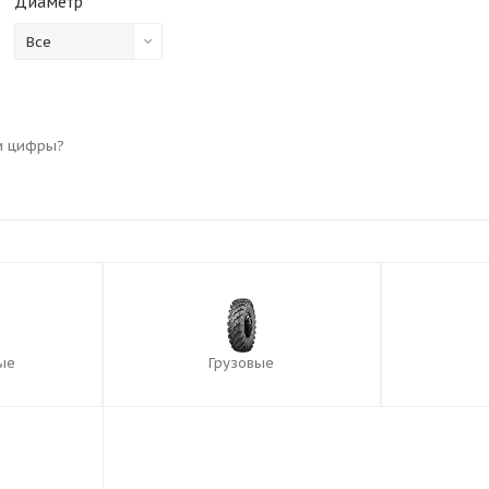
Диаметр
R
Все
и цифры?
ые
Грузовые