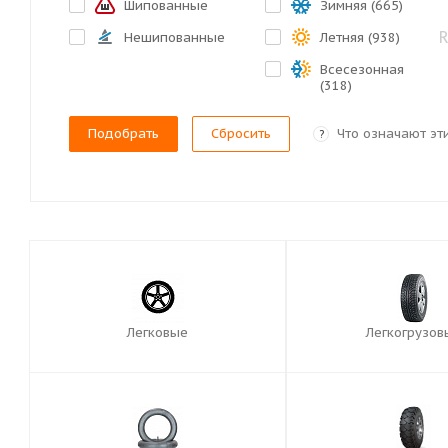
Шипованные
Зимняя (
665
)
Нешипованные
Летняя (
938
)
Всесезонная
(
318
)
Сбросить
Что означают эт
?
Легковые
Легкогрузов