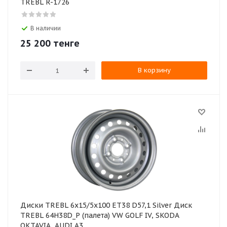
TREBL R-1726
В наличии
25 200
тенге
В корзину
Диски TREBL 6х15/5х100 ЕТ38 D57,1 Silver Диск
TREBL 64H38D_P (палета) VW GOLF IV, SKODA
OKTAVIA, AUDI A3