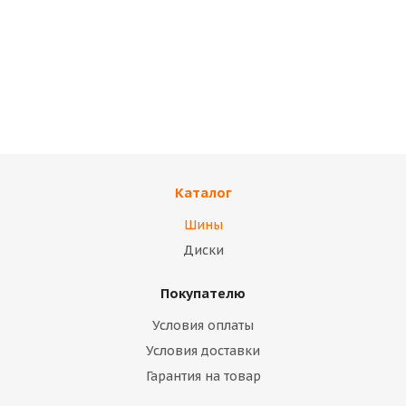
Шины 175/70 R14 84H
Шины 175/70 R14 84T
LANVIGATOR
LANVIGATOR
COMFORT II
COMFORT II
В наличии
В наличии
13 500
тенге
15 000
тенге
Подробнее
Подробнее
Каталог
Шины
Диски
Покупателю
Условия оплаты
Условия доставки
Гарантия на товар