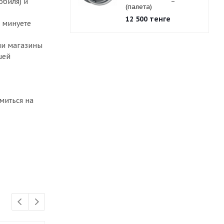
обиля) и
(палета)
12 500
тенге
 минуете
аши магазины
шей
миться на