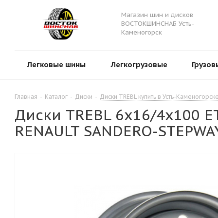
Магазин шин и дисков
ВОСТОКШИНСНАБ Усть-
Каменогорск
Легковые шины
Легкогрузовые
Грузов
Главная
-
Каталог
-
Диски
-
Диски TREBL купить в Усть-Каменогорск
Диски TREBL 6x16/4x100 ET
RENAULT SANDERO-STEPWA