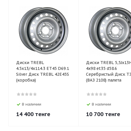
Диски TREBL
Диски TREBL 5,5Jx13
4.5х13/4х114.3 ET45 D69.1
4x98 et35 d58.6
Silver Диск TREBL 42E45S
Серебристый Диск Т
(коробка)
(ВАЗ 2108) палета
В наличии
В наличии
14 400
тенге
10 700
тенге