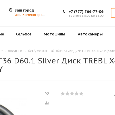
Ваш город
+7 (777) 766-77-06
Усть-Каменогорск
Звоните с 8:00 до 18:00
ые
Сельхоз
Мотошины
Автокамеры
е
-
Диски TREBL 6x16/4x100 ET36 D60.1 Silver Диск TREBL X40032_P (п
36 D60.1 Silver Диск TREBL X
Y