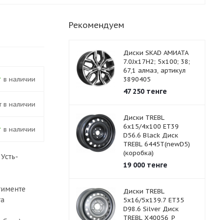
Рекомендуем
Диски SKAD АМИАТА
7.0Jx17H2; 5х100; 38;
67,1 алмаз, артикул
В наличии
3890405
47 250
тенге
ет в наличии
Диски TREBL
6x15/4x100 ET39
В наличии
D56.6 Black Диск
TREBL 6445T(newD5)
(коробка)
в
Усть-
19 000
тенге
тименте
Диски TREBL
та
5x16/5x139.7 ET35
D98.6 Silver Диск
TREBL X40056_P