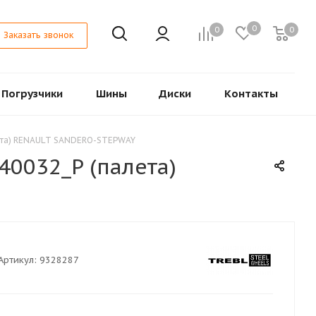
0
0
0
Заказать звонок
Погрузчики
Шины
Диски
Контакты
алета) RENAULT SANDERO-STEPWAY
40032_P (палета)
Артикул:
9328287