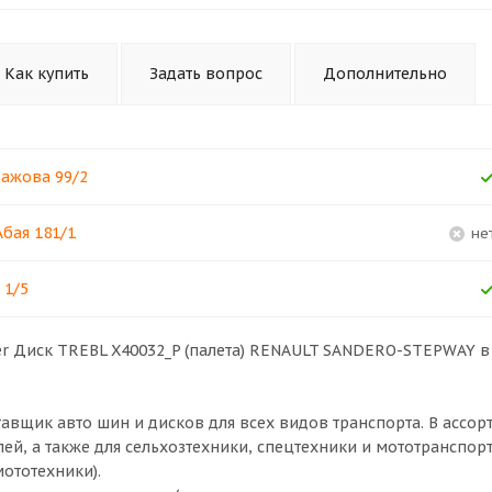
Как купить
Задать вопрос
Дополнительно
Бажова 99/2
Абая 181/1
Н
 1/5
lver Диск TREBL X40032_P (палета) RENAULT SANDERO-STEPWAY 
щик авто шин и дисков для всех видов транспорта. В ассор
ей, а также для сельхозтехники, спецтехники и мототранспор
мототехники).