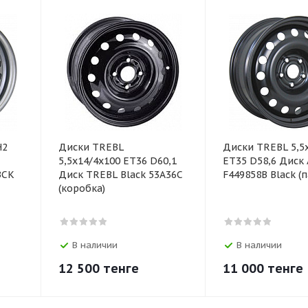
H2
Диски TREBL
Диски TREBL 5,5
5,5х14/4х100 ЕТ36 D60,1
ЕТ35 D58,6 Диск 
ЗСК
Диск TREBL Black 53A36C
F449858B Black (п
(коробка)
В наличии
В наличии
12 500
тенге
11 000
тенге