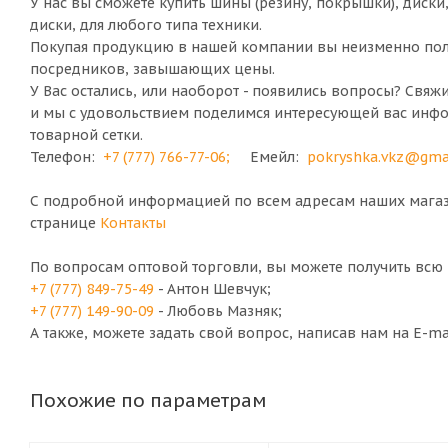
У нас вы сможете купить шины (резину, покрышки), диски
диски, для любого типа техники.
Покупая продукцию в нашей компании вы неизменно полу
посредников, завышающих цены.
У Вас остались, или наоборот - появились вопросы? Свяж
и мы с удовольствием поделимся интересующей вас инф
товарной сетки.
Телефон:
+7 (777) 766-77-06
;
Емейл:
pokryshka.vkz@gma
С подробной информацией по всем адресам наших магази
странице
Контакты
По вопросам оптовой торговли, вы можете получить вс
+7 (777) 849-75-49
- Антон Шевчук;
+7 (777) 149-90-09
- Любовь Мазняк;
А также, можете задать свой вопрос, написав нам на E-m
Похожие по параметрам