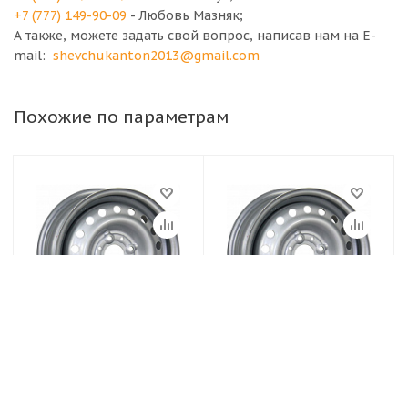
+7 (777) 149-90-09
- Любовь Мазняк;
А также, можете задать свой вопрос, написав нам на E-
mail:
shevchukanton2013@gmail.com
Похожие по параметрам
Диски TREBL
Диски TREBL
4.5х13/4х114.3 ET45
5,5Jx13H2 4x98 et35
D69.1 Silver Диск
d58.6 Серебристый