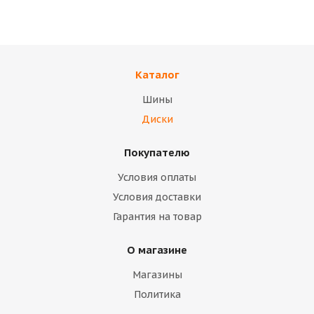
TREBL 42E45S
Диск ТЗСК (ВАЗ 2108)
(коробка)
палета
Каталог
В наличии
В наличии
Шины
14 400
тенге
10 700
тенге
Диски
Подробнее
Подробнее
Покупателю
Условия оплаты
Условия доставки
Гарантия на товар
О магазине
Магазины
Политика