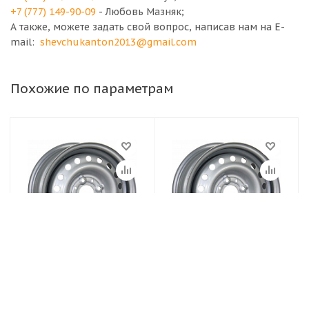
+7 (777) 149-90-09
- Любовь Мазняк;
А также, можете задать свой вопрос, написав нам на E-
mail:
shevchukanton2013@gmail.com
Похожие по параметрам
Диски TREBL
Диски TREBL
4.5х13/4х114.3 ET45
5,5Jx13H2 4x98 et35
D69.1 Silver Диск
d58.6 Серебристый