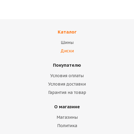
TREBL 42E45S
Диск ТЗСК (ВАЗ 2108)
(коробка)
палета
Каталог
В наличии
В наличии
Шины
14 400
тенге
10 700
тенге
Диски
Подробнее
Подробнее
Покупателю
Условия оплаты
Условия доставки
Гарантия на товар
О магазине
Магазины
Политика